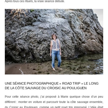
Après tous ces rituels, la vraie séance débute.
UNE SÉANCE PHOTOGRAPHIQUE « ROAD TRIP » LE LONG
DE LA CÔTE SAUVAGE DU CROISIC AU POULIGUEN
Pour cette séance photo, j’ai proposé à Marie quelque chose d’un peu
différent : monter en voiture et parcourir toute la côte sauvage ensemble,
du Croisic au Pouliguen, comme un petit road trip improvisé. L’idée était