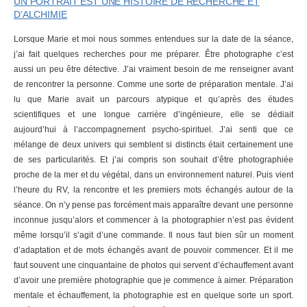
UN PORTRAIT EST UNE HISTOIRE DE RECHERCHE ET
D’ALCHIMIE
Lorsque Marie et moi nous sommes entendues sur la date de la séance,
j’ai fait quelques recherches pour me préparer. Être photographe c’est
aussi un peu être détective. J’ai vraiment besoin de me renseigner avant
de rencontrer la personne. Comme une sorte de préparation mentale. J’ai
lu que Marie avait un parcours atypique et qu’après des études
scientifiques et une longue carrière d’ingénieure, elle se dédiait
aujourd’hui à l’accompagnement psycho-spirituel. J’ai senti que ce
mélange de deux univers qui semblent si distincts était certainement une
de ses particularités. Et j’ai compris son souhait d’être photographiée
proche de la mer et du végétal, dans un environnement naturel. Puis vient
l’heure du RV, la rencontre et les premiers mots échangés autour de la
séance. On n’y pense pas forcément mais apparaître devant une personne
inconnue jusqu’alors et commencer à la photographier n’est pas évident
même lorsqu’il s’agit d’une commande. Il nous faut bien sûr un moment
d’adaptation et de mots échangés avant de pouvoir commencer. Et il me
faut souvent une cinquantaine de photos qui servent d’échauffement avant
d’avoir une première photographie que je commence à aimer. Préparation
mentale et échauffement, la photographie est en quelque sorte un sport.