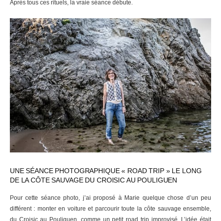
Après tous ces rituels, la vraie séance débute.
UNE SÉANCE PHOTOGRAPHIQUE « ROAD TRIP » LE LONG
DE LA CÔTE SAUVAGE DU CROISIC AU POULIGUEN
Pour cette séance photo, j’ai proposé à Marie quelque chose d’un peu
différent : monter en voiture et parcourir toute la côte sauvage ensemble,
du Croisic au Pouliguen, comme un petit road trip improvisé. L’idée était