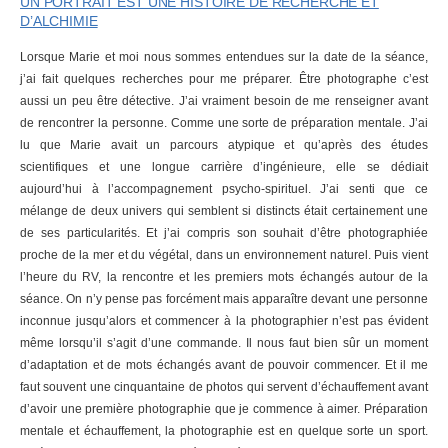
UN PORTRAIT EST UNE HISTOIRE DE RECHERCHE ET
D’ALCHIMIE
Lorsque Marie et moi nous sommes entendues sur la date de la séance,
j’ai fait quelques recherches pour me préparer. Être photographe c’est
aussi un peu être détective. J’ai vraiment besoin de me renseigner avant
de rencontrer la personne. Comme une sorte de préparation mentale. J’ai
lu que Marie avait un parcours atypique et qu’après des études
scientifiques et une longue carrière d’ingénieure, elle se dédiait
aujourd’hui à l’accompagnement psycho-spirituel. J’ai senti que ce
mélange de deux univers qui semblent si distincts était certainement une
de ses particularités. Et j’ai compris son souhait d’être photographiée
proche de la mer et du végétal, dans un environnement naturel. Puis vient
l’heure du RV, la rencontre et les premiers mots échangés autour de la
séance. On n’y pense pas forcément mais apparaître devant une personne
inconnue jusqu’alors et commencer à la photographier n’est pas évident
même lorsqu’il s’agit d’une commande. Il nous faut bien sûr un moment
d’adaptation et de mots échangés avant de pouvoir commencer. Et il me
faut souvent une cinquantaine de photos qui servent d’échauffement avant
d’avoir une première photographie que je commence à aimer. Préparation
mentale et échauffement, la photographie est en quelque sorte un sport.